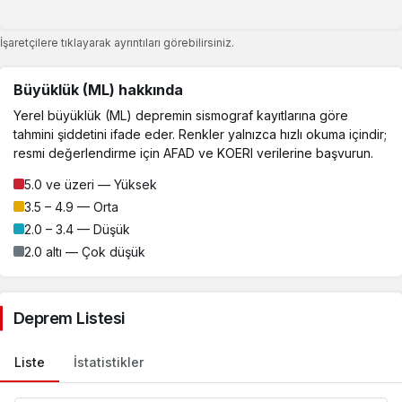
İşaretçilere tıklayarak ayrıntıları görebilirsiniz.
Büyüklük (ML) hakkında
Yerel büyüklük (ML) depremin sismograf kayıtlarına göre
tahmini şiddetini ifade eder. Renkler yalnızca hızlı okuma içindir;
resmi değerlendirme için AFAD ve KOERI verilerine başvurun.
5.0 ve üzeri — Yüksek
3.5 – 4.9 — Orta
2.0 – 3.4 — Düşük
2.0 altı — Çok düşük
Deprem Listesi
Liste
İstatistikler