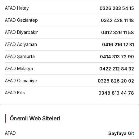
AFAD Hatay
0326 233 54 15
AFAD Gaziantep
0342 428 11 18
AFAD Diyarbakır
0412 326 11 58
AFAD Adıyaman
0416 216 12 31
AFAD Şanlıurfa
0414 313 72 90
AFAD Malatya
0422 212 84 32
AFAD Osmaniye
0328 826 20 02
AFAD Kilis
0348 813 44 78
AFAD Genel Merkez
0212 217 04 10
Kızılay Çağrı Merkezi
168
Önemli Web Siteleri
Polis
112
AFAD
Sayfaya Git