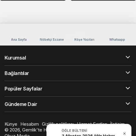
Ana Sayfa
Nöbetçi Eczane
Köşe Yazıları
Whatsapp
Kurumsal
Bağlantılar
Popüler Sayfalar
Gündeme Dair
Künye
Hesabım
Gizlilik politikası
Hizmet Şartları
İletişim
© 2026, Gemlik'te Hayat. Tüm Hakları Saklıdır. Design by
ÖĞLE BÜLTENI
Obuz Media
3 Ağustos 2026 öğle Haber Bülteni