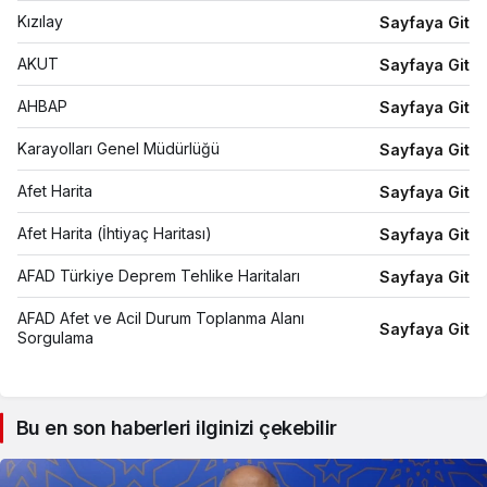
İtfaiye
112
Kızılay
Sayfaya Git
Ambulans
112
AKUT
Sayfaya Git
Jandarma
112
AHBAP
Sayfaya Git
Sahil Güvenlik
112
Karayolları Genel Müdürlüğü
Sayfaya Git
Orman Yangın İhbar
112
Afet Harita
Sayfaya Git
Su Arıza İhbar
185
Afet Harita (İhtiyaç Haritası)
Sayfaya Git
Elektrik Arıza İhbar
186
AFAD Türkiye Deprem Tehlike Haritaları
Sayfaya Git
Doğalgaz Arıza İhbar
187
AFAD Afet ve Acil Durum Toplanma Alanı
Sayfaya Git
Sorgulama
Bu en son haberleri ilginizi çekebilir