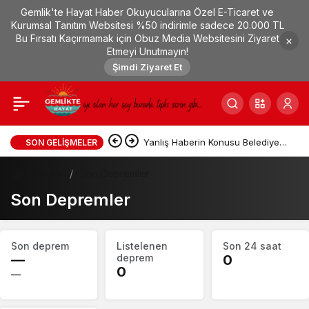
Gemlik'te Hayat Haber Okuyucularına Özel E-Ticaret ve
Kurumsal Tanıtım Websitesi %50 indirimle sadece 20.000 TL
Bu Fırsatı Kaçırmamak için Obuz Media Websitesini Ziyaret
Etmeyi Unutmayın!
Şimdi Ziyaret Et
Yanlış Haberin Konusu Belediye
SON GELIŞMELER
Ekiplerince Tespit Edildi
Haberler
Son Depremler
Son Depremler
Deprem
Son deprem
Listelenen
Son 24 saat
özeti
—
deprem
0
0
—