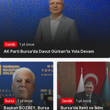
Gemlik
1 yıl önce
AK Parti Bursa’da Davut Gürkan’la Yola Devam
Bursa
1 yıl önce
Gemlik
1 yıl önce
Başkan BOZBEY, Bursa
Bursa’da Kent ve İklim
Gemlik
1 yıl önce