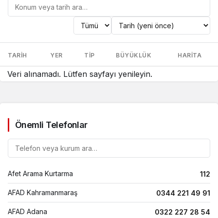
Konum
veya
TARIH
YER
TIP
BÜYÜKLÜK
HARITA
tarihe
göre
Son
Veri alınamadı. Lütfen sayfayı yenileyin.
ara
depremler
listesi
Önemli Telefonlar
Telefon
listesinde
ara
Afet Arama Kurtarma
112
AFAD Kahramanmaraş
0344 221 49 91
AFAD Adana
0322 227 28 54