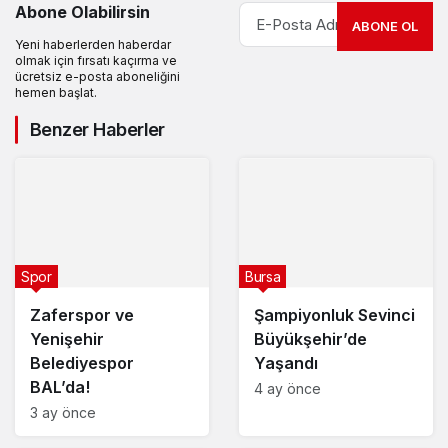
Abone Olabilirsin
ABONE OL
Yeni haberlerden haberdar
olmak için fırsatı kaçırma ve
ücretsiz e-posta aboneliğini
hemen başlat.
Benzer Haberler
Spor
Bursa
Zaferspor ve
Şampiyonluk Sevinci
Yenişehir
Büyükşehir’de
Belediyespor
Yaşandı
BAL’da!
4 ay önce
3 ay önce