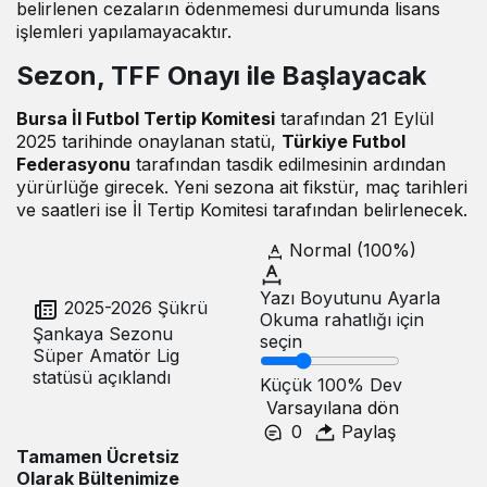
belirlenen cezaların ödenmemesi durumunda lisans
işlemleri yapılamayacaktır.
Sezon, TFF Onayı ile Başlayacak
Bursa İl Futbol Tertip Komitesi
tarafından 21 Eylül
2025 tarihinde onaylanan statü,
Türkiye Futbol
Federasyonu
tarafından tasdik edilmesinin ardından
yürürlüğe girecek. Yeni sezona ait fikstür, maç tarihleri
ve saatleri ise İl Tertip Komitesi tarafından belirlenecek.
Normal (100%)
Yazı Boyutunu Ayarla
2025-2026 Şükrü
Okuma rahatlığı için
Şankaya Sezonu
seçin
Süper Amatör Lig
statüsü açıklandı
Küçük
100%
Dev
Varsayılana dön
0
Paylaş
Tamamen Ücretsiz
Olarak Bültenimize