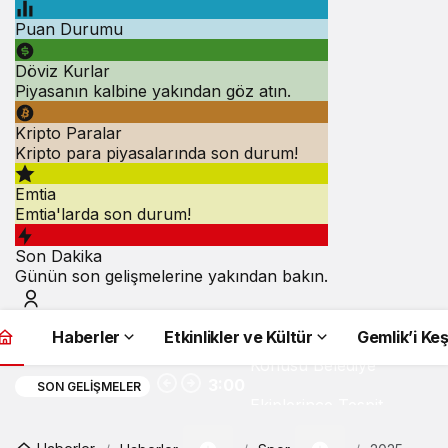
Puan Durumu
Döviz Kurlar
Piyasanın kalbine yakından göz atın.
Kripto Paralar
Kripto para piyasalarında son durum!
Emtia
Emtia'larda son durum!
Son Dakika
Günün son gelişmelerine yakından bakın.
Yanlış Haberin
Haberler
Etkinlikler ve Kültür
Gemlik’i Ke
Konusu Belediye
3:00
SON GELIŞMELER
Ekiplerince Tespit
Edildi