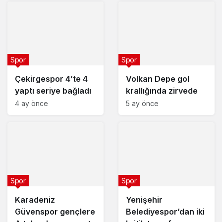
Spor
Spor
Çekirgespor 4’te 4
Volkan Depe gol
yaptı seriye bağladı
krallığında zirvede
4 ay önce
5 ay önce
Spor
Spor
Karadeniz
Yenişehir
Güvenspor gençlere
Belediyespor’dan iki