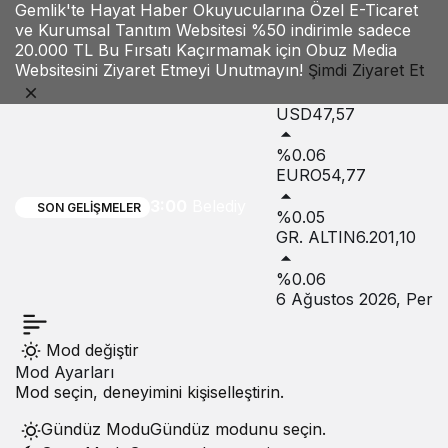
Gemlik'te Hayat Haber Okuyucularına Özel E-Ticaret
ve Kurumsal Tanıtım Websitesi %50 indirimle sadece
20.000 TL Bu Fırsatı Kaçırmamak için Obuz Media
Websitesini Ziyaret Etmeyi Unutmayın!
Şimdi Ziyaret Et
Yanlış
USD
47,57
Haberin
%0.06
Konusu
EURO
54,77
3:00
Belediye
SON GELIŞMELER
%0.05
GR. ALTIN
6.201,10
Ekiplerince
%0.06
Tespit
6 Ağustos 2026, Per
Edildi
Mod değiştir
Mod Ayarları
Mod seçin, deneyimini kişiselleştirin.
Gündüz Modu
Gündüz modunu seçin.