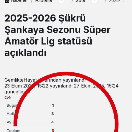
Haberler
Haberler
Spor
2025-
2026
Şükrü
2025-2026 Şükrü
Şankaya
Sezonu
Süper
Şankaya Sezonu Süper
Amatör
Lig
Amatör Lig statüsü
statüsü
açıklandı
açıklandı
GemlikteHayat
tarafından yayınlandı
23 Ekim 2025, 15:22
yayınlandı
27 Ekim 2025, 15:24
güncellendi
5
Bugün
1
Hafta
3
Ay
4
Toplam
5