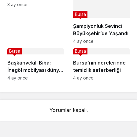
heyecanı
3 ay önce
Bursa
Şampiyonluk Sevinci
Büyükşehir’de Yaşandı
4 ay önce
Bursa
Bursa
Başkanvekili Biba:
Bursa’nın derelerinde
İnegöl mobilyası dünya
temizlik seferberliği
çapında bir başarı
4 ay önce
4 ay önce
hikayesi
Yorumlar kapalı.