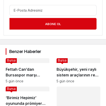
ABONE OL
Benzer Haberler
Bursa
Bursa
Fettah Can’dan
Büyükşehir, yeni raylı
Bursaspor marşı
sistem araçlarının renk
müjdesi
seçimini vatandaşlara
5 gün önce
5 gün önce
bıraktı
Bursa
‘Birimiz Hepimiz’
oyununda prömiyer