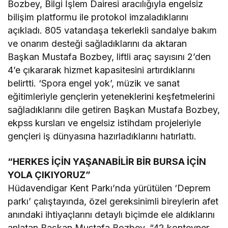
Bozbey, Bilgi İşlem Dairesi aracılığıyla engelsiz
bilişim platformu ile protokol imzaladıklarını
açıkladı. 805 vatandaşa tekerlekli sandalye bakım
ve onarım desteği sağladıklarını da aktaran
Başkan Mustafa Bozbey, liftli araç sayısını 2’den
4’e çıkararak hizmet kapasitesini artırdıklarını
belirtti. ‘Spora engel yok’, müzik ve sanat
eğitimleriyle gençlerin yeteneklerini keşfetmelerini
sağladıklarını dile getiren Başkan Mustafa Bozbey,
ekpss kursları ve engelsiz istihdam projeleriyle
gençleri iş dünyasına hazırladıklarını hatırlattı.
“HERKES İÇİN YAŞANABİLİR BİR BURSA İÇİN
YOLA ÇIKIYORUZ”
Hüdavendigar Kent Parkı’nda yürütülen ‘Deprem
parkı’ çalıştayında, özel gereksinimli bireylerin afet
anındaki ihtiyaçlarını detaylı biçimde ele aldıklarını
anlatan Başkan Mustafa Bozbey, “42 konteyner