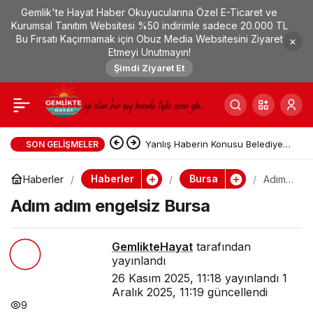
Gemlik'te Hayat Haber Okuyucularına Özel E-Ticaret ve
Adım adım engelsiz
0
Kurumsal Tanıtım Websitesi %50 indirimle sadece 20.000 TL
Bu Fırsatı Kaçırmamak için Obuz Media Websitesini Ziyaret
Etmeyi Unutmayın!
Bursa
Şimdi Ziyaret Et
Yanlış Haberin Konusu Belediye
SON GELIŞMELER
Ekiplerince Tespit Edildi
Haberler
Bursa
Haberler
Adım
adım
Adım adım engelsiz Bursa
engels
iz
Bursa
GemlikteHayat
tarafından
yayınlandı
26 Kasım 2025, 11:18
yayınlandı
1
Aralık 2025, 11:19
güncellendi
9