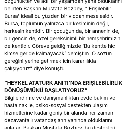
özgürlükten ve adil bir yaşamdan yana olduklarını
belirten Başkan Mustafa Bozbey, “‘Erişilebilir
Bursa’ ideali bu yüzden bir vicdan meselesidir.
Bursa, toplumun yalnızca bir kesiminin değil,
herkesin kentidir. Bir çocuğun da, bir annenin de,
bir gencin de, özel gereksinimli bir hemşehrimizin
de kentidir. Göreve geldiğimizde ‘Bu kentte hiç
kimse geride kalmayacak’ demiştim. O sözün
gereğini yerine getirmek için kararlılıkla
çalışıyoruz” diye konuştu.
“HEYKEL ATATÜRK ANITI’NDA ERİŞİLEBİLİRLİK
DÖNÜŞÜMÜNÜ BAŞLATIYORUZ”
Bilgilendirme ve danışmanlıktan evde bakım ve
hasta nakile, psiko-sosyal destekten ulaşım
hizmetlerine kadar geniş bir alanda her zaman
dezavantajlı vatandaşların yanında olduklarını
anlatan Başkan Mustafa Bozbey, bu destekleri,