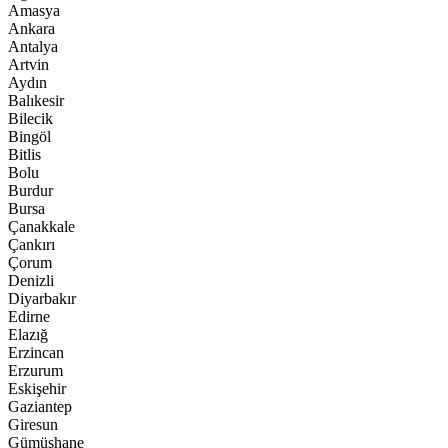
Amasya
Ankara
Antalya
Artvin
Aydın
Balıkesir
Bilecik
Bingöl
Bitlis
Bolu
Burdur
Bursa
Çanakkale
Çankırı
Çorum
Denizli
Diyarbakır
Edirne
Elazığ
Erzincan
Erzurum
Eskişehir
Gaziantep
Giresun
Gümüşhane