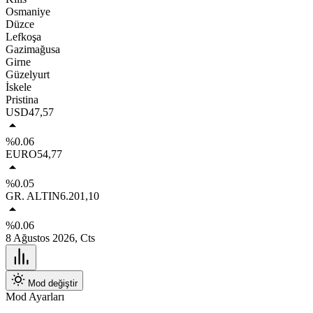
Osmaniye
Düzce
Lefkoşa
Gazimağusa
Girne
Güzelyurt
İskele
Pristina
USD
47,57
%0.06
EURO
54,77
%0.05
GR. ALTIN
6.201,10
%0.06
8 Ağustos 2026, Cts
Mod değiştir
Mod Ayarları