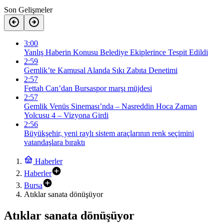
Son Gelişmeler
3:00
Yanlış Haberin Konusu Belediye Ekiplerince Tespit Edildi
2:59
Gemlik’te Kamusal Alanda Sıkı Zabıta Denetimi
2:57
Fettah Can’dan Bursaspor marşı müjdesi
2:57
Gemlik Venüs Sineması’nda – Nasreddin Hoca Zaman
Yolcusu 4 – Vizyona Girdi
2:56
Büyükşehir, yeni raylı sistem araçlarının renk seçimini
vatandaşlara bıraktı
Haberler
Haberler
Bursa
Atıklar sanata dönüşüyor
Atıklar sanata dönüşüyor