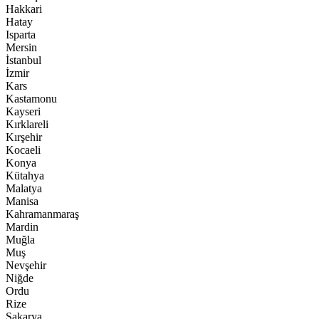
Hakkari
Hatay
Isparta
Mersin
İstanbul
İzmir
Kars
Kastamonu
Kayseri
Kırklareli
Kırşehir
Kocaeli
Konya
Kütahya
Malatya
Manisa
Kahramanmaraş
Mardin
Muğla
Muş
Nevşehir
Niğde
Ordu
Rize
Sakarya