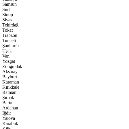
Samsun
Siirt
Sinop
Sivas
Tekirdağ
Tokat
Trabzon
Tunceli
Şanlıurfa
Uşak
Van
Yozgat
Zonguldak
Aksaray
Bayburt
Karaman
Kırıkkale
Batman
Şırnak
Bartın
Ardahan
Iğdır
Yalova
Karabük
Kilis