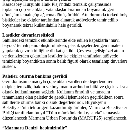
Karacabey Kurşunlu Halk Plajı’ndaki temizlik çalışmasında
toplanan çöp ve atıklar, vatandaşlar tarafından boyanarak geri
dönüşüm temalı çöp ağacına dönüştürüldü. Atıl durumda terkedilmiş
bisikletler ise ekipler tarafından alınarak atölyelerde tamir edilip
boyanarak tekrar kullanılabilir hale getirildi.
Lastikler duvarları süsledi
Sahillerdeki temizlik etkinliklerinde elde edilen kapaklarla ‘mavi
bayrak’ temalı pano oluşturulurken, plastik şişelerden gemi maketi
yapılarak çevre kirliliğine dikkat çekildi. Çevreye gelişigüzel atılan
ve denizlerden çıkartılan lastikler ise ekipler tarafından atölyede
temizlenip boyandıktan sonra balık figürü olarak tasarlanıp duvarları
süsledi.
Paletler, oturma bankına çevrildi
Geri dönüşüm amacıyla çöpe atılan varilleri de değerlendiren
ekipler, temizlik, bakım ve boyamanın ardından bitki ve çiçek saksısı
olarak kullanılmasını sağladı. Kullanım ömrünü ve amacını
tamamlamış olan paletler de gerekli işlemlerden geçirildikten sonra
sahillerde oturma bankı olarak değerlendirdi. Büyükşehir
Belediyesi’nin tekrar geri kazandırdığı ürünler, Marmara Belediyeler
Birliği tarafından bu yıl “Tüm mümkünlerin kıyısında” temasıyla
düzenlenecek Marmara Urban Forum’da (MARUF25) sergilenecek.
“Marmara Denizi, hepimizindir”