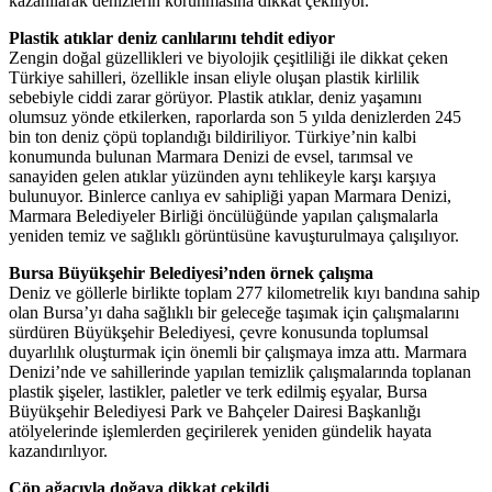
kazanılarak denizlerin korunmasına dikkat çekiliyor.
Plastik atıklar deniz canlılarını tehdit ediyor
Zengin doğal güzellikleri ve biyolojik çeşitliliği ile dikkat çeken
Türkiye sahilleri, özellikle insan eliyle oluşan plastik kirlilik
sebebiyle ciddi zarar görüyor. Plastik atıklar, deniz yaşamını
olumsuz yönde etkilerken, raporlarda son 5 yılda denizlerden 245
bin ton deniz çöpü toplandığı bildiriliyor. Türkiye’nin kalbi
konumunda bulunan Marmara Denizi de evsel, tarımsal ve
sanayiden gelen atıklar yüzünden aynı tehlikeyle karşı karşıya
bulunuyor. Binlerce canlıya ev sahipliği yapan Marmara Denizi,
Marmara Belediyeler Birliği öncülüğünde yapılan çalışmalarla
yeniden temiz ve sağlıklı görüntüsüne kavuşturulmaya çalışılıyor.
Bursa Büyükşehir Belediyesi’nden örnek çalışma
Deniz ve göllerle birlikte toplam 277 kilometrelik kıyı bandına sahip
olan Bursa’yı daha sağlıklı bir geleceğe taşımak için çalışmalarını
sürdüren Büyükşehir Belediyesi, çevre konusunda toplumsal
duyarlılık oluşturmak için önemli bir çalışmaya imza attı. Marmara
Denizi’nde ve sahillerinde yapılan temizlik çalışmalarında toplanan
plastik şişeler, lastikler, paletler ve terk edilmiş eşyalar, Bursa
Büyükşehir Belediyesi Park ve Bahçeler Dairesi Başkanlığı
atölyelerinde işlemlerden geçirilerek yeniden gündelik hayata
kazandırılıyor.
Çöp ağacıyla doğaya dikkat çekildi