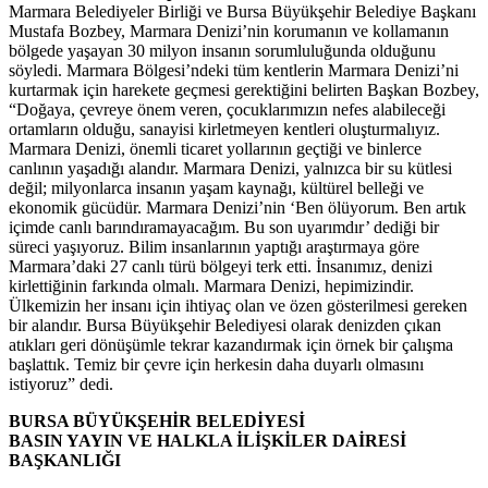
Marmara Belediyeler Birliği ve Bursa Büyükşehir Belediye Başkanı
Mustafa Bozbey, Marmara Denizi’nin korumanın ve kollamanın
bölgede yaşayan 30 milyon insanın sorumluluğunda olduğunu
söyledi. Marmara Bölgesi’ndeki tüm kentlerin Marmara Denizi’ni
kurtarmak için harekete geçmesi gerektiğini belirten Başkan Bozbey,
“Doğaya, çevreye önem veren, çocuklarımızın nefes alabileceği
ortamların olduğu, sanayisi kirletmeyen kentleri oluşturmalıyız.
Marmara Denizi, önemli ticaret yollarının geçtiği ve binlerce
canlının yaşadığı alandır. Marmara Denizi, yalnızca bir su kütlesi
değil; milyonlarca insanın yaşam kaynağı, kültürel belleği ve
ekonomik gücüdür. Marmara Denizi’nin ‘Ben ölüyorum. Ben artık
içimde canlı barındıramayacağım. Bu son uyarımdır’ dediği bir
süreci yaşıyoruz. Bilim insanlarının yaptığı araştırmaya göre
Marmara’daki 27 canlı türü bölgeyi terk etti. İnsanımız, denizi
kirlettiğinin farkında olmalı. Marmara Denizi, hepimizindir.
Ülkemizin her insanı için ihtiyaç olan ve özen gösterilmesi gereken
bir alandır. Bursa Büyükşehir Belediyesi olarak denizden çıkan
atıkları geri dönüşümle tekrar kazandırmak için örnek bir çalışma
başlattık. Temiz bir çevre için herkesin daha duyarlı olmasını
istiyoruz” dedi.
BURSA BÜYÜKŞEHİR BELEDİYESİ
BASIN YAYIN VE HALKLA İLİŞKİLER DAİRESİ
BAŞKANLIĞI