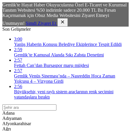
Gemlik'te Hayat Haber Okuyucularına Özel E-Ticaret ve Kurumsal
Tanıtım Websitesi %50 indirimle sadece 20.000 TL Bu Fırsatı
Kaçırmamak için Obuz Media Websitesini Ziyaret Etmeyi
Unutmayın!
Şimdi Ziyaret Et
Son Gelişmeler
3:00
Yanlış Haberin Konusu Belediye Ekiplerince Tespit Edildi
2:59
Gemlik’te Kamusal Alanda Sıkı Zabıta Denetimi
2:57
Fettah Can’dan Bursaspor marşı müjdesi
2:57
Gemlik Venüs Sineması’nda – Nasreddin Hoca Zaman
Yolcusu 4 – Vizyona Girdi
2:56
Büyükşehir, yeni raylı sistem araçlarının renk seçimini
vatandaşlara bıraktı
Adana
Adıyaman
Afyonkarahisar
Ağrı