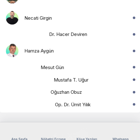
Necati Girgin
Dr. Hacer Deviren
Hamza Aygün
Mesut Gün
Mustafa T. Uğur
Oğuzhan Obuz
Op. Dr. Ümit Yılık
Ana Sayfa
Nöbetçi Eczane
Köşe Yazıları
Whatsapp