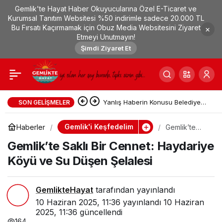
Gemlik'te Hayat Haber Okuyucularına Özel E-Ticaret ve
Gemlik’te Saklı Bir
0
Paylaş
Kurumsal Tanıtım Websitesi %50 indirimle sadece 20.000 TL
Bu Fırsatı Kaçırmamak için Obuz Media Websitesini Ziyaret
Etmeyi Unutmayın!
Cennet: Haydariye Köyü
Şimdi Ziyaret Et
ve Su Düşen Şelalesi
Yanlış Haberin Konusu Belediye
SON GELIŞMELER
Ekiplerince Tespit Edildi
Gemlik'i Keşfedelim
Haberler
Gemlik’te
Saklı Bir
Gemlik’te Saklı Bir Cennet: Haydariye
Cennet:
Haydariye
Köyü ve Su Düşen Şelalesi
Köyü ve Su
Düşen
Şelalesi
GemlikteHayat
tarafından yayınlandı
10 Haziran 2025, 11:36
yayınlandı
10 Haziran
2025, 11:36
güncellendi
164