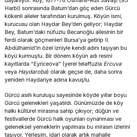
dayanıyor. Köy, 1877-78 Osmanlı-Rus Savaşı (93
Harbi) sonrasında Batum’dan göç eden Gürcü
kökenli aileler tarafından kurulmuş. Köyün ismi,
kurucusu olan Haydar Bey’den geliyor; Haydar
Bey, Batum’daki nüfuzlu Becanoğlu ailesinin bir
ferdi olarak göçmenleri Bursa’ya getirip II.
Abdülhamid’in özel izniyle kendi adını taşıyan bu
köyü kurmuştu. Bir dönem köyün adı resmi
kayıtlarda “Eyriceova” (yerel telaffuzla
Ercuva
veya
Haydaroba
) olarak geçse de, daha sonra
yeniden Haydariye adına kavuştu.
Gürcü asıllı kuruluşu sayesinde köyde yıllar boyu
Gürcü gelenekleri yaşatıldı. Günümüzde de köy
halkı kültürel mirasına sahip çıkıyor; düğün ve
festivallerde Gürcü halk oyunları oynanması ve
geleneksel yemeklerin yapılması bu mirasın izlerini
taşıyor. Yerleşim, idari olarak artık mahalle