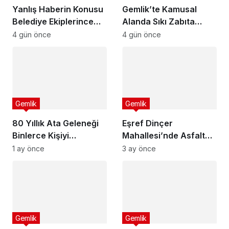
Yanlış Haberin Konusu
Gemlik’te Kamusal
Belediye Ekiplerince
Alanda Sıkı Zabıta
Tespit Edildi
Denetimi
4 gün önce
4 gün önce
Gemlik
Gemlik
80 Yıllık Ata Geleneği
Eşref Dinçer
Binlerce Kişiyi
Mahallesi’nde Asfalt
Buluşturdu
Seferberliği
1 ay önce
3 ay önce
Gemlik
Gemlik