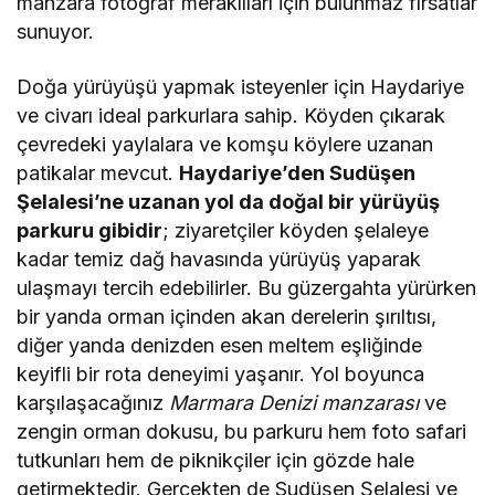
manzara fotoğraf meraklıları için bulunmaz fırsatlar
sunuyor.
Doğa yürüyüşü yapmak isteyenler için Haydariye
ve civarı ideal parkurlara sahip. Köyden çıkarak
çevredeki yaylalara ve komşu köylere uzanan
patikalar mevcut.
Haydariye’den Sudüşen
Şelalesi’ne uzanan yol da doğal bir yürüyüş
parkuru gibidir
; ziyaretçiler köyden şelaleye
kadar temiz dağ havasında yürüyüş yaparak
ulaşmayı tercih edebilirler. Bu güzergahta yürürken
bir yanda orman içinden akan derelerin şırıltısı,
diğer yanda denizden esen meltem eşliğinde
keyifli bir rota deneyimi yaşanır. Yol boyunca
karşılaşacağınız
Marmara Denizi manzarası
ve
zengin orman dokusu, bu parkuru hem foto safari
tutkunları hem de piknikçiler için gözde hale
getirmektedir. Gerçekten de Sudüşen Şelalesi ve