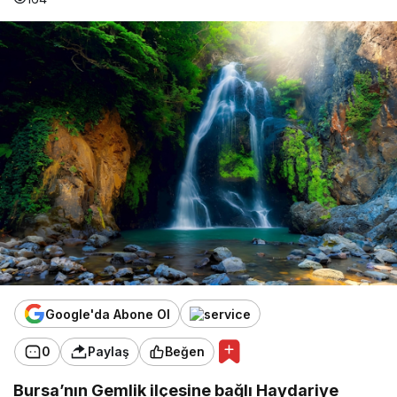
Google'da Abone Ol
0
Paylaş
Beğen
Bursa’nın Gemlik ilçesine bağlı Haydariye