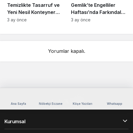
Temizlikte Tasarruf ve
Gemlik’te Engelliler
Yeni Nesil Konteyner
Haftası’nda Farkındalık
Dönüşümü
Söyleşisi
3 ay önce
3 ay önce
Yorumlar kapalı.
Ana Sayfa
Nöbetçi Eczane
Köşe Yazıları
Whatsapp
Kurumsal