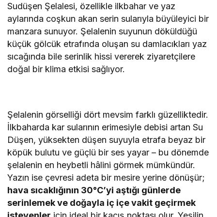
Sudüşen Şelalesi, özellikle ilkbahar ve yaz
aylarında coşkun akan serin sularıyla büyüleyici bir
manzara sunuyor. Şelalenin suyunun döküldüğü
küçük gölcük etrafında oluşan su damlacıkları yaz
sıcağında bile serinlik hissi vererek ziyaretçilere
doğal bir klima etkisi sağlıyor.
Şelalenin görselliği dört mevsim farklı güzelliktedir.
İlkbaharda kar sularının erimesiyle debisi artan Su
Düşen, yüksekten düşen suyuyla etrafa beyaz bir
köpük bulutu ve güçlü bir ses yayar – bu dönemde
şelalenin en heybetli hâlini görmek mümkündür.
Yazın ise çevresi adeta bir mesire yerine dönüşür;
hava sıcaklığının 30°C’yi aştığı günlerde
serinlemek ve doğayla iç içe vakit geçirmek
isteyenler
için ideal bir kaçış noktası olur. Yeşilin