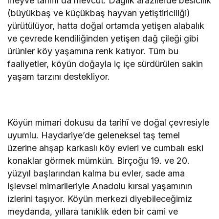
meyve tarımı da mevcut. Dağlık arazilerde besicilik
(büyükbaş ve küçükbaş hayvan yetiştiriciliği)
yürütülüyor, hatta doğal ortamda yetişen alabalık
ve çevrede kendiliğinden yetişen dağ çileği gibi
ürünler köy yaşamına renk katıyor. Tüm bu
faaliyetler, köyün doğayla iç içe sürdürülen sakin
yaşam tarzını destekliyor.
Köyün mimari dokusu da tarihî ve doğal çevresiyle
uyumlu. Haydariye’de geleneksel taş temel
üzerine ahşap karkaslı köy evleri ve cumbalı eski
konaklar görmek mümkün. Birçoğu 19. ve 20.
yüzyıl başlarından kalma bu evler, sade ama
işlevsel mimarileriyle Anadolu kırsal yaşamının
izlerini taşıyor. Köyün merkezi diyebileceğimiz
meydanda, yıllara tanıklık eden bir cami ve