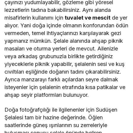
çayınızı yudumlayabilir, gözleme gibi yöresel
lezzetlerin tadına bakabilirsiniz. Aynı alanda
misafirlerin kullanımı için
tuvalet ve mescit
de yer
alıyor. Yani doğa içinde olmanın konforundan ödün
vermeden, temel ihtiyaçlarınızı karşılayarak gezi
yapmanız mümkün. Şelale alanında ahşap piknik
masaları ve oturma yerleri de mevcut. Ailenizle
veya arkadaş grubunuzla birlikte getirdiğiniz
yiyeceklerle piknik yapabilir, şelalenin sesi ve kuş
cıvıltıları eşliğinde doğanın tadını çıkarabilirsiniz.
Ayrıca manzarayı farklı açılardan seyre dalmak
isteyenler için şelalenin etrafında kısa patikalar ve
ahşap seyir platformları bulunuyor.
Doğa fotoğrafçılığı ile ilgilenenler için Sudüşen
Şelalesi tam bir hazine değerinde. Öğlen
saatlerinde güneş ışınlarının su zerreleriyle
buluşması sonucu şelale önünde beliren