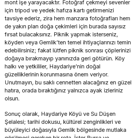
mont işe yarayacaktır. Fotoğraf çekmeyi sevenler
için tripod ve yedek hafıza kartı getirmenizi
tavsiye ederiz, zira hem manzara fotoğrafları hem
de yakın plan doğa çekimleri için burada sayısız
fırsat bulacaksınız. Piknik yapmak isterseniz,
köyden veya Gemlik’ten temel ihtiyaçlarınızı temin
edebilirsiniz; fakat lütfen piknik sonrası çöplerinizi
doğaya bırakmayıp yanınızda geri götürün. Köy
halkı ve yetkililer, Haydariye’nin doğal
güzelliklerinin korunmasına önem veriyor.
Unutmayın, bu saklı cennetten alacağınız en güzel
hatıra, orada bıraktığınız yalnızca ayak izleriniz
olsun.
Sonuç olarak, Haydariye Köyü ve Su Düşen
Şelalesi; tarihi dokusu, kültürel zenginlikleri ve
büyüleyici doğasıyla Gemlik bölgesinde mutlaka
görülmesi gereken bir rota. İster Bursa ve