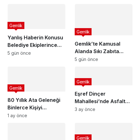
Gemlik
Gemlik
Yanlış Haberin Konusu
Gemlik’te Kamusal
Belediye Ekiplerince
Alanda Sıkı Zabıta
Tespit Edildi
5 gün önce
Denetimi
5 gün önce
Gemlik
Gemlik
Eşref Dinçer
80 Yıllık Ata Geleneği
Mahallesi’nde Asfalt
Binlerce Kişiyi
Seferberliği
3 ay önce
Buluşturdu
1 ay önce
Gemlik