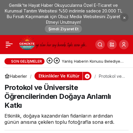
Gemlik'te Hayat Haber Okuyucularına Özel E-Ticaret ve
Protokol ve Üniversite
0
Kurumsal Tanıtım Websitesi %50 indirimle sadece 20.000 TL
Bu Fırsatı Kaçırmamak için Obuz Media Websitesini Ziyaret
Etmeyi Unutmayın!
Öğrencilerinden Doğaya
Şimdi Ziyaret Et
Anlamlı Katkı
Yanlış Haberin Konusu Belediye
SON GELIŞMELER
Ekiplerince Tespit Edildi
Etkinlikler Ve Kültür
Haberler
Protokol ve
Üniversite
Protokol ve Üniversite
Öğrencilerind
en Doğaya
Öğrencilerinden Doğaya Anlamlı
Anlamlı Katkı
Katkı
Etkinlik, doğaya kazandırılan fidanların ardından
günün anısına çekilen toplu fotoğrafla sona erdi.