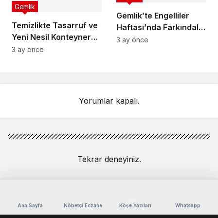
Gemlik
Gemlik’te Engelliler
Temizlikte Tasarruf ve
Haftası’nda Farkındalık
Yeni Nesil Konteyner
Söyleşisi
3 ay önce
Dönüşümü
3 ay önce
Yorumlar kapalı.
Tekrar deneyiniz.
Ana Sayfa
Nöbetçi Eczane
Köşe Yazıları
Whatsapp