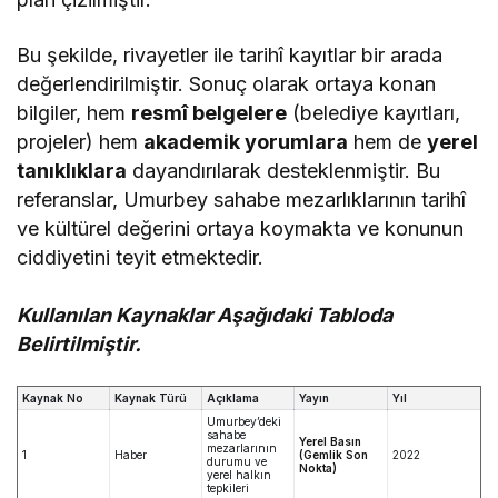
Bu şekilde, rivayetler ile tarihî kayıtlar bir arada
değerlendirilmiştir. Sonuç olarak ortaya konan
bilgiler, hem
resmî belgelere
(belediye kayıtları,
projeler) hem
akademik yorumlara
hem de
yerel
tanıklıklara
dayandırılarak desteklenmiştir. Bu
referanslar, Umurbey sahabe mezarlıklarının tarihî
ve kültürel değerini ortaya koymakta ve konunun
ciddiyetini teyit etmektedir.
Kullanılan Kaynaklar Aşağıdaki Tabloda
Belirtilmiştir.
Kaynak No
Kaynak Türü
Açıklama
Yayın
Yıl
Umurbey’deki
sahabe
Yerel Basın
mezarlarının
1
Haber
(Gemlik Son
2022
durumu ve
Nokta)
yerel halkın
tepkileri