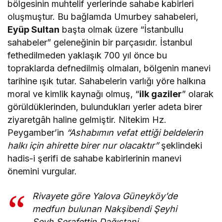
bölgesinin muhtelif yerlerinde sahabe kabirleri
oluşmuştur. Bu bağlamda Umurbey sahabeleri,
Eyüp Sultan
başta olmak üzere “İstanbullu
sahabeler” geleneğinin bir parçasıdır. İstanbul
fethedilmeden yaklaşık 700 yıl önce bu
topraklarda defnedilmiş olmaları, bölgenin manevi
tarihine ışık tutar. Sahabelerin varlığı yöre halkına
moral ve kimlik kaynağı olmuş, “
ilk gaziler
” olarak
görüldüklerinden, bulundukları yerler adeta birer
ziyaretgâh haline gelmiştir. Nitekim Hz.
Peygamber’in
“Ashabımın vefat ettiği beldelerin
halkı için ahirette birer nur olacaktır”
şeklindeki
hadis-i şerifi de sahabe kabirlerinin manevi
önemini vurgular​.
Rivayete göre Yalova Güneyköy’de
medfun bulunan Nakşibendi Şeyhi
Şeyh Şerafettin Dağıstani