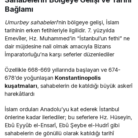
Bağlamı
Umurbey sahabeleri
‘nin bölgeye gelişi, İslam
tarihinin erken fetihleriyle ilgilidir. 7. yüzyılda
Emevîler, Hz. Muhammed’in “İstanbul’un fethi” ne
dair müjdesine nail olmak amacıyla Bizans
İmparatorluğu’na karşı seferler düzenlediler​
Özellikle 668-669 yıllarında başlayan ve 674-
678’de yoğunlaşan
Konstantinopolis
kuşatmaları
, sahabelerin de katıldığı büyük askerî
harekâtlardı​​
İslam orduları Anadolu’yu kat ederek İstanbul
önlerine kadar ilerlediler; bu seferlere Hz. Hüseyin,
Ebû Eyyûb el-Ensarî, Ebû Şeybe el-Hudrî gibi
sahabelerin de gönüllü olarak katıldığı tarihî