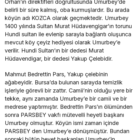
Orhan’ın direktifleri doğrultusunda Umurbey’de
belirli bir süre kalmış, oba kurmuşlardır. Bu arada
köyün adı KOZCA olarak geçmektedir. Umurbey
1400 yılında Sultan Murat Hüdavengigar’ın torunu
Hundi sultan ile evlenip sarayla bağlantı oluşunca
mevcut köy çeyiz hediyesi olarak Umurbey’e
verilir. Hundi Sultan’ın bir dedesi Murat
Hüdavendigar, bir dedesi Yakup Çelebidir.
Mahmut Bedrettin Pars, Yakup çelebinin
ağabeyidir. Bursa’da bulunan sarayda temizlik
işleriyle görevli bir zattır. Camii’nin olduğu yere bir
tekke, aynı zamanda Umurbey’e bir camii ve bir
medrese yaptırmıştır. Bedrettin Pars’ın ölümünden
sonra PARSBEY vakfı mütevelli heyeti başkanı
Umurbey olmuştur. Köyün ismi zaman içinde
PARSBEY den Umurbey’e dönüşmüştür. Bundan
sonraki bütün heyet başkanları Umurbey’in