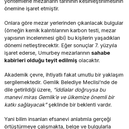
yöntemlerle mezarların tarihinin kesinleştirilmesinin
önemine işaret etmiştir​.
Onlara göre mezar yerlerinden çıkarılacak bulgular
(örneğin kemik kalıntılarının karbon testi, mezar
yapısının incelenmesi gibi) bu kişilerin yaşadıkları
dönemi netleştirecektir. Eğer sonuçlar 7. yüzyıla
işaret ederse, Umurbey mezarlarının
sahabe
kabirleri olduğu teyit edilmiş
olacaktır.
Akademik çevre, ihtiyatlı fakat umutlu bir yaklaşım
sergilemektedir. Gemlik Belediye Meclisi’nde de
dile getirildiği üzere,
“iddialar doğruysa bu
manevi miras Gemlik’e ve ülkemize önemli bir
katkı sağlayacak”
şeklinde bir beklenti vardır​.
Yani bilim insanları efsanevi anlatımla gerçeği
örtüştürmeye çalışmakta, belge ve bulgularla