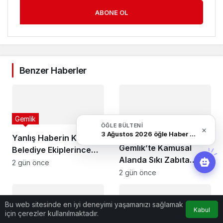
ABONE OL
Benzer Haberler
Gemlik
ÖĞLE BÜLTENI
Gemlik
3 Ağustos 2026 öğle Haber Bülteni
Yanlış Haberin Konusu
Gemlik’te Kamusal
Belediye Ekiplerince
Alanda Sıkı Zabıta
Tespit Edildi
2 gün önce
Denetimi
2 gün önce
Bu web sitesinde en iyi deneyimi yaşamanızı sağlamak
Gemlik
Kabul
için çerezler kullanılmaktadır.
Gemlik