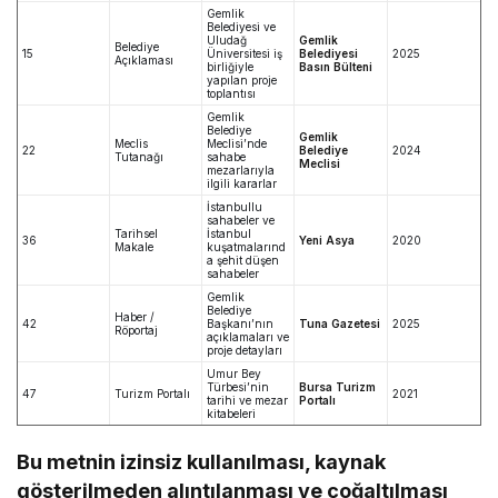
Gemlik
Belediyesi ve
Uludağ
Gemlik
Belediye
15
Üniversitesi iş
Belediyesi
2025
Açıklaması
birliğiyle
Basın Bülteni
yapılan proje
toplantısı
Gemlik
Belediye
Gemlik
Meclis
Meclisi’nde
22
Belediye
2024
Tutanağı
sahabe
Meclisi
mezarlarıyla
ilgili kararlar
İstanbullu
sahabeler ve
Tarihsel
İstanbul
36
Yeni Asya
2020
Makale
kuşatmalarınd
a şehit düşen
sahabeler
Gemlik
Belediye
Haber /
42
Başkanı’nın
Tuna Gazetesi
2025
Röportaj
açıklamaları ve
proje detayları
Umur Bey
Türbesi’nin
Bursa Turizm
47
Turizm Portalı
2021
tarihi ve mezar
Portalı
kitabeleri
Bu metnin izinsiz kullanılması, kaynak
gösterilmeden alıntılanması ve çoğaltılması