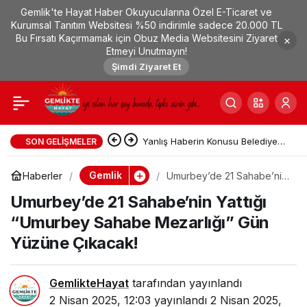
Gemlik'te Hayat Haber Okuyucularına Özel E-Ticaret ve
Umurbey’de 21
0
Kurumsal Tanıtım Websitesi %50 indirimle sadece 20.000 TL
Bu Fırsatı Kaçırmamak için Obuz Media Websitesini Ziyaret
Etmeyi Unutmayın!
Sahabe’nin Yattığı
Şimdi Ziyaret Et
“Umurbey Sahabe
Mezarlığı” Gün Yüzüne
Gemlik’te Kamusal Alanda Sıkı
SON GELIŞMELER
Çıkacak!
Zabıta Denetimi
Gemlik
Haberler
Umurbey’de 21 Sahabe’nin
Yattığı “Umurbey Sahabe
Umurbey’de 21 Sahabe’nin Yattığı
Mezarlığı” Gün Yüzüne
Çıkacak!
“Umurbey Sahabe Mezarlığı” Gün
Yüzüne Çıkacak!
GemlikteHayat
tarafından yayınlandı
2 Nisan 2025, 12:03
yayınlandı
2 Nisan 2025,