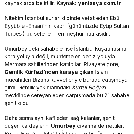
kaynaklarda belirtilir​. Kaynak:
yeniasya.com.tr
Nitekim İstanbul surları dibinde vefat eden Ebû
Eyyûb el-Ensarî’nin kabri (günümüzde Eyüp Sultan
Türbesi) bu seferlerin en meşhur hatırasıdır.
Umurbey’deki sahabeler ise İstanbul kuşatmasına
kara yoluyla değil, muhtemelen deniz yoluyla
Marmara sahillerinden katıldılar. Rivayete göre,
Gemlik Körfezi’nden karaya çıkan
İslam
mücahitleri Bizans kuvvetleriyle burada çatışmaya
girdi. Gemlik yakınlarındaki
Kurtul Boğazı
mevkiinde cereyan eden çarpışmada bu 21 sahabe
şehit oldu​
Daha sonra aynı kafileden sağ kalanlar, şehit
düşen kardeşlerini
Umurbey
civarına defnettiler.
Bu hadise, Anadolu’da İstanbul fethi uğruna can