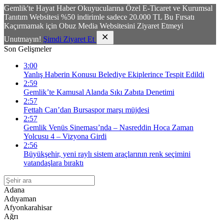
Gemlik'te Hayat Haber Okuyucularına Özel E-Ticaret ve Kurumsal
Tanıtım Websitesi %50 indirimle sadece 20.000 TL Bu Fırsatı
Kaçırmamak için Obuz Media Websitesini Ziyaret Etmeyi
Unutmayın!
Şimdi Ziyaret Et
Son Gelişmeler
3:00
Yanlış Haberin Konusu Belediye Ekiplerince Tespit Edildi
2:59
Gemlik’te Kamusal Alanda Sıkı Zabıta Denetimi
2:57
Fettah Can’dan Bursaspor marşı müjdesi
2:57
Gemlik Venüs Sineması’nda – Nasreddin Hoca Zaman
Yolcusu 4 – Vizyona Girdi
2:56
Büyükşehir, yeni raylı sistem araçlarının renk seçimini
vatandaşlara bıraktı
Adana
Adıyaman
Afyonkarahisar
Ağrı