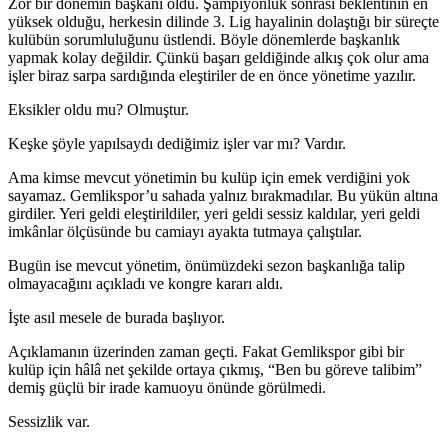
Zor bir dönemin başkanı oldu. Şampiyonluk sonrası beklentinin en
yüksek olduğu, herkesin dilinde 3. Lig hayalinin dolaştığı bir süreçte
kulübün sorumluluğunu üstlendi. Böyle dönemlerde başkanlık
yapmak kolay değildir. Çünkü başarı geldiğinde alkış çok olur ama
işler biraz sarpa sardığında eleştiriler de en önce yönetime yazılır.
Eksikler oldu mu? Olmuştur.
Keşke şöyle yapılsaydı dediğimiz işler var mı? Vardır.
Ama kimse mevcut yönetimin bu kulüp için emek verdiğini yok
sayamaz. Gemlikspor’u sahada yalnız bırakmadılar. Bu yükün altına
girdiler. Yeri geldi eleştirildiler, yeri geldi sessiz kaldılar, yeri geldi
imkânlar ölçüsünde bu camiayı ayakta tutmaya çalıştılar.
Bugün ise mevcut yönetim, önümüzdeki sezon başkanlığa talip
olmayacağını açıkladı ve kongre kararı aldı.
İşte asıl mesele de burada başlıyor.
Açıklamanın üzerinden zaman geçti. Fakat Gemlikspor gibi bir
kulüp için hâlâ net şekilde ortaya çıkmış, “Ben bu göreve talibim”
demiş güçlü bir irade kamuoyu önünde görülmedi.
Sessizlik var.