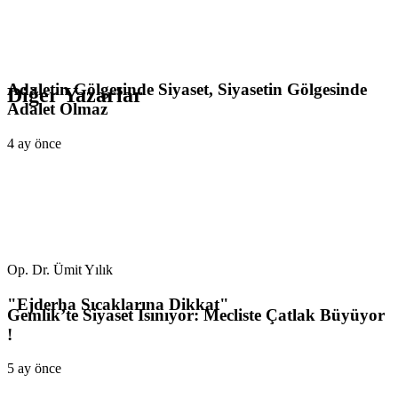
Adaletin Gölgesinde Siyaset, Siyasetin Gölgesinde
Diğer Yazarlar
Adalet Olmaz
4 ay önce
Op. Dr. Ümit Yılık
"Ejderha Sıcaklarına Dikkat"
Gemlik’te Siyaset Isınıyor: Mecliste Çatlak Büyüyor
!
5 ay önce