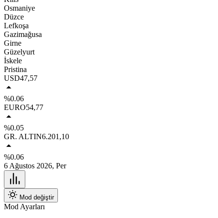
Osmaniye
Düzce
Lefkoşa
Gazimağusa
Girne
Güzelyurt
İskele
Pristina
USD
47,57
%0.06
EURO
54,77
%0.05
GR. ALTIN
6.201,10
%0.06
6 Ağustos 2026, Per
Mod değiştir
Mod Ayarları