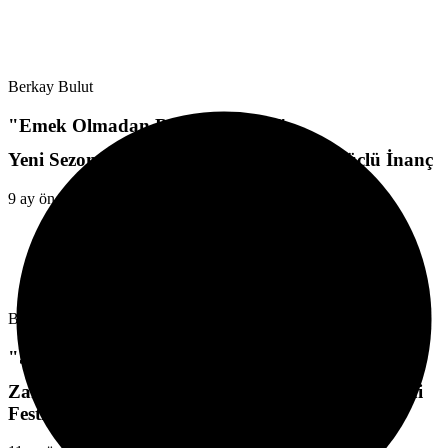
Berkay Bulut
"Emek Olmadan Bereket Olmaz"
Yeni Sezon Aynı Hedef: 3. Lig Yolunda Güçlü İnanç
9 ay önce
Berkay Bulut
"Sağduyu Nerede Kayboldu?"
Zamanla Ruhunu Yitiren Festival “Gemlik Zeytini
Festivali”