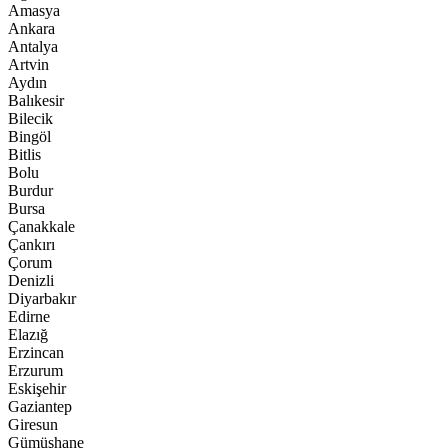
Amasya
Ankara
Antalya
Artvin
Aydın
Balıkesir
Bilecik
Bingöl
Bitlis
Bolu
Burdur
Bursa
Çanakkale
Çankırı
Çorum
Denizli
Diyarbakır
Edirne
Elazığ
Erzincan
Erzurum
Eskişehir
Gaziantep
Giresun
Gümüşhane