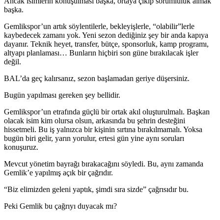
Ancak isimlerin konuşulması başka, ortaya çıkıp sorumluluk almak
başka.
Gemlikspor’un artık söylentilerle, bekleyişlerle, “olabilir”lerle
kaybedecek zamanı yok. Yeni sezon dediğiniz şey bir anda kapıya
dayanır. Teknik heyet, transfer, bütçe, sponsorluk, kamp programı,
altyapı planlaması… Bunların hiçbiri son güne bırakılacak işler
değil.
BAL’da geç kalırsanız, sezon başlamadan geriye düşersiniz.
Bugün yapılması gereken şey bellidir.
Gemlikspor’un etrafında güçlü bir ortak akıl oluşturulmalı. Başkan
olacak isim kim olursa olsun, arkasında bu şehrin desteğini
hissetmeli. Bu iş yalnızca bir kişinin sırtına bırakılmamalı. Yoksa
bugün biri gelir, yarın yorulur, ertesi gün yine aynı soruları
konuşuruz.
Mevcut yönetim bayrağı bırakacağını söyledi. Bu, aynı zamanda
Gemlik’e yapılmış açık bir çağrıdır.
“Biz elimizden geleni yaptık, şimdi sıra sizde” çağrısıdır bu.
Peki Gemlik bu çağrıyı duyacak mı?