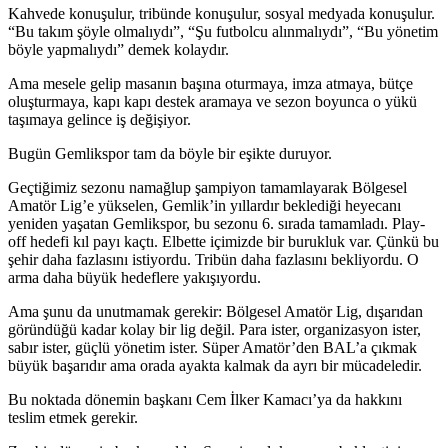
Kahvede konuşulur, tribünde konuşulur, sosyal medyada konuşulur.
“Bu takım şöyle olmalıydı”, “Şu futbolcu alınmalıydı”, “Bu yönetim
böyle yapmalıydı” demek kolaydır.
Ama mesele gelip masanın başına oturmaya, imza atmaya, bütçe
oluşturmaya, kapı kapı destek aramaya ve sezon boyunca o yükü
taşımaya gelince iş değişiyor.
Bugün Gemlikspor tam da böyle bir eşikte duruyor.
Geçtiğimiz sezonu namağlup şampiyon tamamlayarak Bölgesel
Amatör Lig’e yükselen, Gemlik’in yıllardır beklediği heyecanı
yeniden yaşatan Gemlikspor, bu sezonu 6. sırada tamamladı. Play-
off hedefi kıl payı kaçtı. Elbette içimizde bir burukluk var. Çünkü bu
şehir daha fazlasını istiyordu. Tribün daha fazlasını bekliyordu. O
arma daha büyük hedeflere yakışıyordu.
Ama şunu da unutmamak gerekir: Bölgesel Amatör Lig, dışarıdan
göründüğü kadar kolay bir lig değil. Para ister, organizasyon ister,
sabır ister, güçlü yönetim ister. Süper Amatör’den BAL’a çıkmak
büyük başarıdır ama orada ayakta kalmak da ayrı bir mücadeledir.
Bu noktada dönemin başkanı Cem İlker Kamacı’ya da hakkını
teslim etmek gerekir.