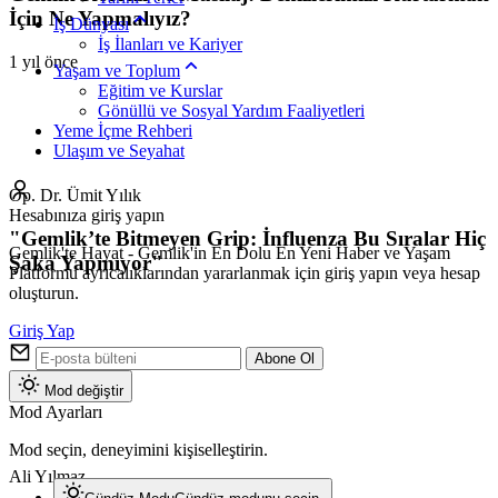
İçin Ne Yapmalıyız?
İş Dünyası
İş İlanları ve Kariyer
1 yıl önce
Yaşam ve Toplum
Eğitim ve Kurslar
Gönüllü ve Sosyal Yardım Faaliyetleri
Yeme İçme Rehberi
Ulaşım ve Seyahat
Op. Dr. Ümit Yılık
Hesabınıza giriş yapın
"Gemlik’te Bitmeyen Grip: İnfluenza Bu Sıralar Hiç
Gemlik'te Hayat - Gemlik'in En Dolu En Yeni Haber ve Yaşam
Şaka Yapmıyor"
Platformu ayrıcalıklarından yararlanmak için giriş yapın veya hesap
oluşturun.
Giriş Yap
Abone Ol
Mod değiştir
Mod Ayarları
Mod seçin, deneyimini kişiselleştirin.
Ali Yılmaz