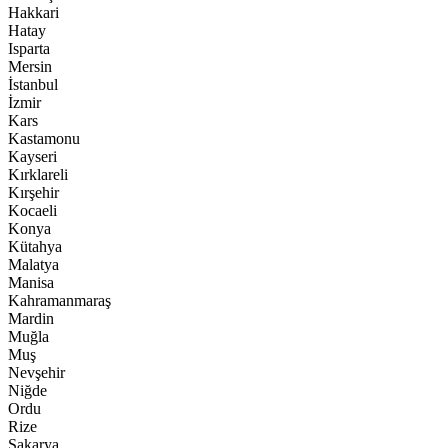
Hakkari
Hatay
Isparta
Mersin
İstanbul
İzmir
Kars
Kastamonu
Kayseri
Kırklareli
Kırşehir
Kocaeli
Konya
Kütahya
Malatya
Manisa
Kahramanmaraş
Mardin
Muğla
Muş
Nevşehir
Niğde
Ordu
Rize
Sakarya