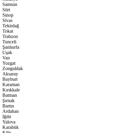
Samsun
Siirt
Sinop
Sivas
Tekirdağ
Tokat
Trabzon
Tunceli
Şanlıurfa
Uşak
Van
Yozgat
Zonguldak
Aksaray
Bayburt
Karaman
Kırıkkale
Batman
Şırnak
Bartın
Ardahan
Iğdır
Yalova
Karabük
Kilis