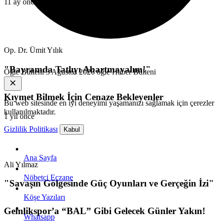
11 ay önce
Op. Dr. Ümit Yılık
"Bayramda Tatlıyı Abartmayalım!"
Öğle Bülteni
3 Ağustos 2026 öğle Haber Bülteni
Kıymet Bilmek İçin Cenaze Bekleyenler
Bu web sitesinde en iyi deneyimi yaşamanızı sağlamak için çerezler
kullanılmaktadır.
1 yıl önce
Gizlilik Politikası
Kabul
Ana Sayfa
Ali Yılmaz
Nöbetçi Eczane
"Savaşın Gölgesinde Güç Oyunları ve Gerçeğin İzi"
Köşe Yazıları
Gemlikspor’a “BAL” Gibi Gelecek Günler Yakın!
Whatsapp