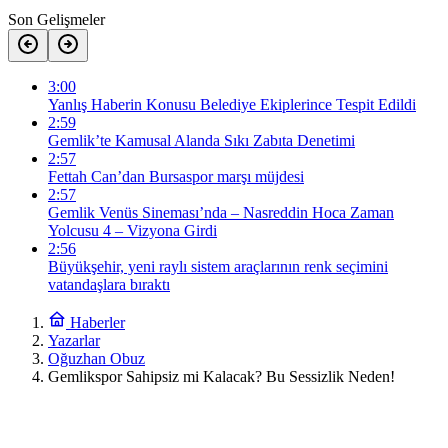
Son Gelişmeler
3:00
Yanlış Haberin Konusu Belediye Ekiplerince Tespit Edildi
2:59
Gemlik’te Kamusal Alanda Sıkı Zabıta Denetimi
2:57
Fettah Can’dan Bursaspor marşı müjdesi
2:57
Gemlik Venüs Sineması’nda – Nasreddin Hoca Zaman
Yolcusu 4 – Vizyona Girdi
2:56
Büyükşehir, yeni raylı sistem araçlarının renk seçimini
vatandaşlara bıraktı
Haberler
Yazarlar
Oğuzhan Obuz
Gemlikspor Sahipsiz mi Kalacak? Bu Sessizlik Neden!