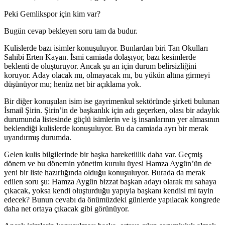
Peki Gemlikspor için kim var?
Bugün cevap bekleyen soru tam da budur.
Kulislerde bazı isimler konuşuluyor. Bunlardan biri Tan Okulları
Sahibi Erten Kayan. İsmi camiada dolaşıyor, bazı kesimlerde
beklenti de oluşturuyor. Ancak şu an için durum belirsizliğini
koruyor. Aday olacak mı, olmayacak mı, bu yükün altına girmeyi
düşünüyor mu; henüz net bir açıklama yok.
Bir diğer konuşulan isim ise gayrimenkul sektöründe şirketi bulunan
İsmail Şirin. Şirin’in de başkanlık için adı geçerken, olası bir adaylık
durumunda listesinde güçlü isimlerin ve iş insanlarının yer almasının
beklendiği kulislerde konuşuluyor. Bu da camiada ayrı bir merak
uyandırmış durumda.
Gelen kulis bilgilerinde bir başka hareketlilik daha var. Geçmiş
dönem ve bu dönemin yönetim kurulu üyesi Hamza Aygün’ün de
yeni bir liste hazırlığında olduğu konuşuluyor. Burada da merak
edilen soru şu: Hamza Aygün bizzat başkan adayı olarak mı sahaya
çıkacak, yoksa kendi oluşturduğu yapıyla başkanı kendisi mi tayin
edecek? Bunun cevabı da önümüzdeki günlerde yapılacak kongrede
daha net ortaya çıkacak gibi görünüyor.