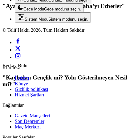
Gündüz Modu
Gündüz modunu seçin.
"Ayaz Ata’yı Unutanlar, Noel Baba’yı Ezberler"
Gece Modu
Gece modunu seçin.
Sistem Modu
Sistem modunu seçin.
© Telif Hakkı 2026, Tüm Hakları Saklıdır
Berkay Bulut
Kurumsal
"Kaybolan Gençlik mi? Yolu Gösterilmeyen Nesil
İletişim
mi?"
Künye
Gizlilik politikası
Hizmet Şartları
Bağlantılar
Gazete Manşetleri
Son Depremler
Maç Merkezi
Popüler Sayfalar