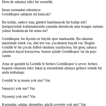
Hem de rahatsız edici bir sessizlik.
İnsan sormadan edemiyor:
Gemlikspor sahipsiz mi kalacak?
Bu kulüp, sadece maç günleri hatırlanacak bir kulüp mü?
Şampiyonluk kutlamalarında yanında durulacak ama kongre zamanı
yalnız bırakılacak bir arma mı?
Gemlikspor, bu ilçenin en büyük spor markasıdır. Bu takımın
mazisinde emek var, alın teri var, çocukların hayali var. Bugün
Gemlik’te bir çocuk futbol okuluna yazılıyorsa, bir genç sahaya
çıkarken hayal kuruyorsa, bunun içinde Gemlikspor’un da payı
vardır.
Ama ne gariptir ki Gemlik’te herkes Gemlikspor’u sever, herkes
başarılı olmasını ister; fakat iş sorumluluk almaya gelince ortalık bir
anda tenhalaşır.
Gemlik’te iş insanı yok mu? Var.
Sanayici yok mu? Var.
Siyasetçi yok mu? Var.
Kurumlar, odalar, dernekler, güçlü çevreler yok mu? Var.