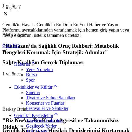
1 yıl önce
Giriş Yap
Gemlik'te Hayat - Gemlik'in En Dolu En Yeni Haber ve Yaşam
Platformu ayrıcalıklarından yararlanmak için hemen giriş yapın veya
Atahan Akay
hesap oluşturun, üstelik tamamen ücretsiz!
"Ramazan’da Sağlıklı Oruç Rehberi: Metabolik
Giriş Yap
Dengeleri Korumak İçin Stratejik Adımlar"
Sahte Krallığın Gerçek Diploması
Haberler
Yerel Yönetim
1 yıl önce
Bursa
Spor
Etkinlikler ve Kültür
Sinema
Tiyatro ve Sahne Sanatları
Konserler ve Fuarlar
Festivaller ve Şenlikler
Berkay Bulut
Gemlik’i Keşfedelim
"Biz Ne Ara Bu Kadar Agresif ve Tahammülsüz
Araştırma Haberleri
Gezilecek Yerler
Olduk"
Gemlik Körfezi ve Müsilaj: Denizlerimizi Kurtarmak
Tarihi Yerler